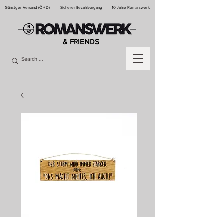
Günstiger Versand (Ö + D)
Sicherer Bezahlvorgang
10 Jahre Romanswerk
& FRIENDS