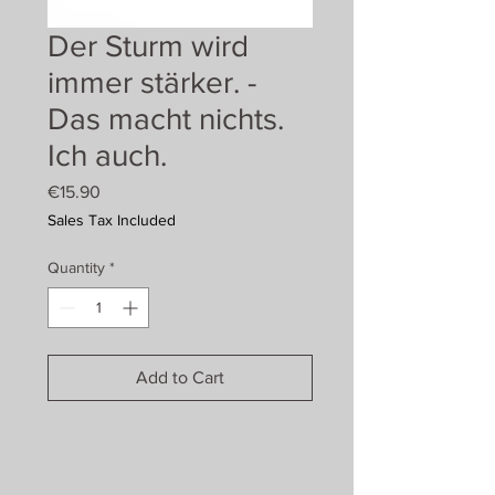
Der Sturm wird
immer stärker. -
Das macht nichts.
Ich auch.
Price
€15.90
Sales Tax Included
Quantity
*
Add to Cart