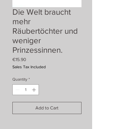
Die Welt braucht
mehr
Räubertöchter und
weniger
Prinzessinnen.
Price
€15.90
Sales Tax Included
Quantity
*
Add to Cart