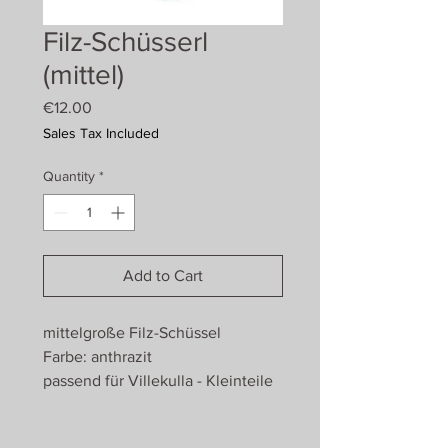
Filz-Schüsserl
(mittel)
Price
€12.00
Sales Tax Included
Quantity
*
Add to Cart
mittelgroße Filz-Schüssel
Farbe: anthrazit
passend für Villekulla - Kleinteile