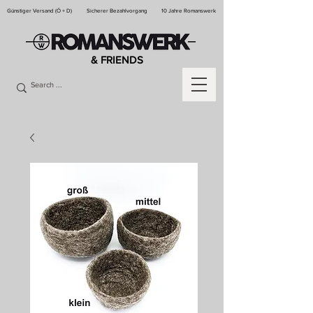
Günstiger Versand (Ö + D)
Sicherer Bezahlvorgang
10 Jahre Romanswerk
& FRIENDS