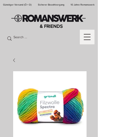
Günstiger Versand (Ö + D)
Sicherer Bezahlvorgang
10 Jahre Romanswerk
& FRIENDS