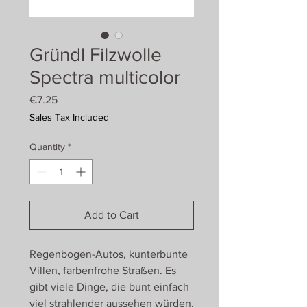
Gründl Filzwolle
Spectra multicolor
Price
€7.25
Sales Tax Included
Quantity
*
Add to Cart
Regenbogen-Autos, kunterbunte
Villen, farbenfrohe Straßen. Es
gibt viele Dinge, die bunt einfach
viel strahlender aussehen würden.