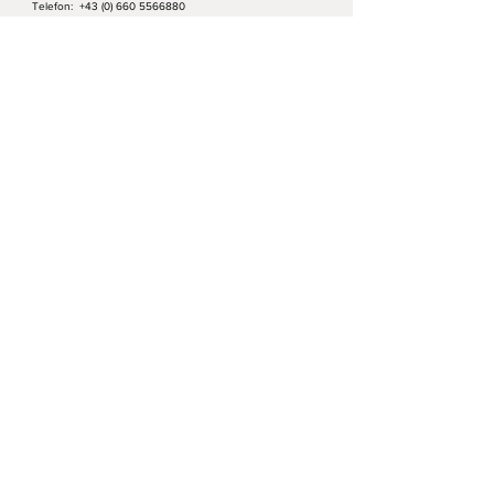
Telefon:
+43 (0) 660 5566880
e-mail:
hallo@romanswerk.at
ABSENDEN
Information
Romanswerk