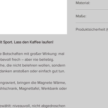
Material:
Eiche, geölt
Maße:
Neodym-Magnet
15,2 x 3,8 x 0,8 cm
Produktsicherheit 
Romanswerk
 Sport. Lass den Kaffee laufen!
Roman Ulrich
Georgenberg 430
e Botschaften mit großer Wirkung: mal
5431 Kuchl
Österreich
ebevoll frech – aber nie beliebig.
he, die nicht belehren wollen, sondern
danken anstoßen oder einfach gut tun.
 eingraviert, bringen die Magnete Wärme,
ühlschrank, Magnettafel, Werkbank oder
wählt: niveauvoll, nicht abgedroschen