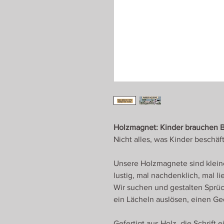
Holzmagnet: Kinder brauchen 
Nicht alles, was Kinder beschäft
Unsere Holzmagnete sind klein
lustig, mal nachdenklich, mal li
Wir suchen und gestalten Sprüc
ein Lächeln auslösen, einen Ge
Gefertigt aus Holz, die Schrift