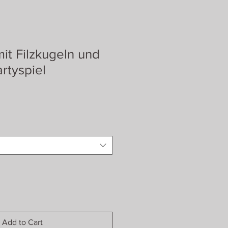
it Filzkugeln und
rtyspiel
Add to Cart