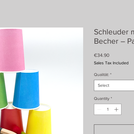
Schleuder m
Becher – Pa
Price
€34.90
Sales Tax Included
Qualität:
*
Select
Quantity
*