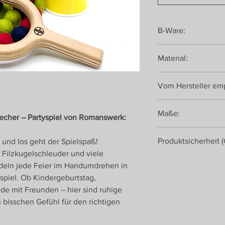
B-Ware:
Einzigartig ist viel sc
Material:
Dieses Spiel funktion
Variante. Es haben si
Buchensperrholz, Kart
der Produktion einges
Vom Hersteller emp
Gummi
unsauberer Siebdruck,
Der Gummi von der Fi
5-99 Jahre
keine B-Ware!
Maße:
Becher – Partyspiel von Romanswerk:
Schleuder: ca. 16 x 1
Produktsicherheit 
 und los geht der Spielspaß!
Filzbälle: Ø 2,5 cm
 Filzkugelschleuder und viele
Romanswerk
deln jede Feier im Handumdrehen in
Roman Ulrich
sspiel. Ob Kindergeburtstag,
Georgenberg 430
nde mit Freunden – hier sind ruhige
5431 Kuchl
bisschen Gefühl für den richtigen
Österreich