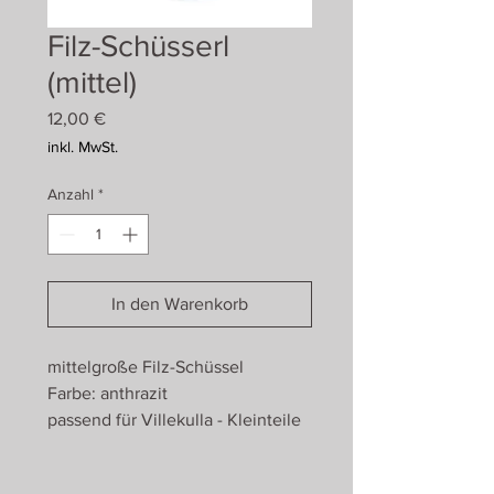
Filz-Schüsserl
(mittel)
Preis
12,00 €
inkl. MwSt.
Anzahl
*
In den Warenkorb
mittelgroße Filz-Schüssel
Farbe: anthrazit
passend für Villekulla - Kleinteile