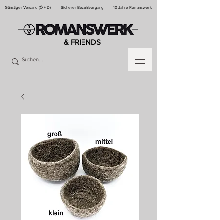
Günstiger Versand (Ö + D)
Sicherer Bezahlvorgang
10 Jahre Romanswerk
& FRIENDS