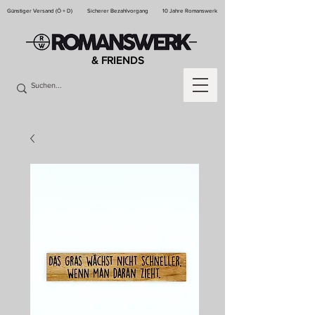
Günstiger Versand (Ö + D)
Sicherer Bezahlvorgang
10 Jahre Romanswerk
& FRIENDS