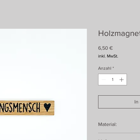
Holzmagnet
Preis
6,50 €
inkl. MwSt.
Anzahl
*
In
Material:
Eiche, geölt