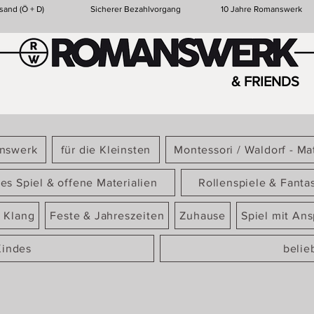
sand (Ö + D)
Sicherer Bezahlvorgang
10 Jahre Romanswerk
& FRIENDS
answerk
für die Kleinsten
Montessori / Waldorf - Mat
ies Spiel & offene Materialien
Rollenspiele & Fanta
 Klang
Feste & Jahreszeiten
Zuhause
Spiel mit An
Kindes
belie