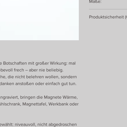
Maße:
Neodym-Magnet
13 x 2 x 0,8 cm
Produktsicherheit 
Romanswerk
Roman Ulrich
Georgenberg 430
5431 Kuchl
Österreich
e Botschaften mit großer Wirkung: mal
ebevoll frech – aber nie beliebig.
he, die nicht belehren wollen, sondern
danken anstoßen oder einfach gut tun.
 eingraviert, bringen die Magnete Wärme,
ühlschrank, Magnettafel, Werkbank oder
wählt: niveauvoll, nicht abgedroschen