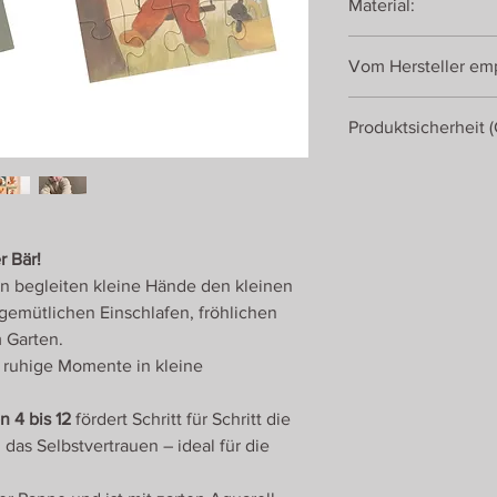
Material:
Teileanzahl: 6, 9, 12 
4 kindgerechte Puzzl
Karton
Schwierigkeitsgrad
Vom Hersteller emp
ab 2 Jahren
Produktsicherheit 
Egmont Toys
Avenue Zénobe Gram
1480 Saintes
Belgien
r Bär!
ven begleiten kleine Hände den kleinen
gemütlichen Einschlafen, fröhlichen
 Garten.
ruhige Momente in kleine
 4 bis 12
fördert Schritt für Schritt die
das Selbstvertrauen – ideal für die