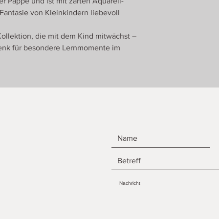
er Pappe und ist mit zarten Aquarell-
 Fantasie von Kleinkindern liebevoll
Kollektion, die mit dem Kind mitwächst –
enk für besondere Lernmomente im