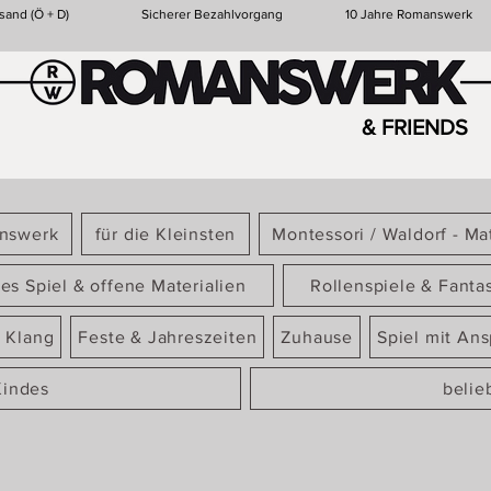
sand (Ö + D)
Sicherer Bezahlvorgang
10 Jahre Romanswerk
& FRIENDS
answerk
für die Kleinsten
Montessori / Waldorf - Mat
ies Spiel & offene Materialien
Rollenspiele & Fanta
 Klang
Feste & Jahreszeiten
Zuhause
Spiel mit An
Kindes
belie