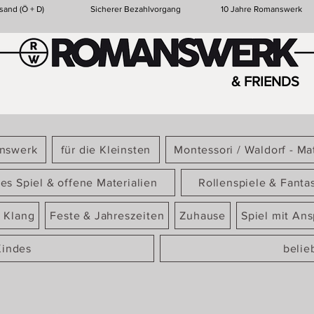
sand (Ö + D)
Sicherer Bezahlvorgang
10 Jahre Romanswerk
& FRIENDS
answerk
für die Kleinsten
Montessori / Waldorf - Mat
ies Spiel & offene Materialien
Rollenspiele & Fanta
 Klang
Feste & Jahreszeiten
Zuhause
Spiel mit An
Kindes
belie