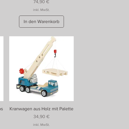
Preis
74,90 €
inkl. MwSt.
In den Warenkorb
os
Kranwagen aus Holz mit Palette
Preis
34,90 €
inkl. MwSt.