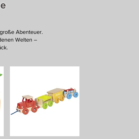
ge
s große Abenteuer.
ndenen Welten –
äck.