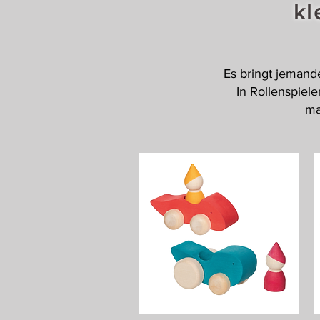
kl
Es bringt jemande
In Rollenspiel
ma