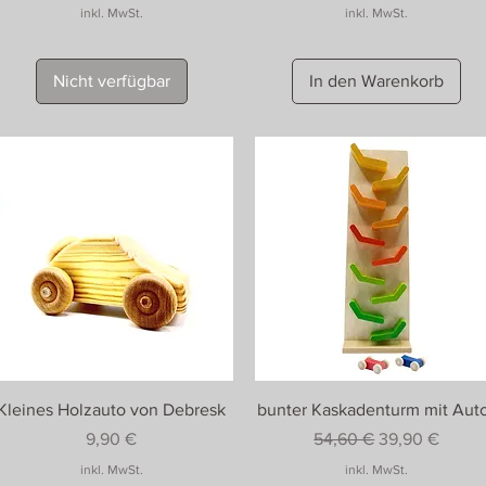
inkl. MwSt.
inkl. MwSt.
Nicht verfügbar
In den Warenkorb
Kleines Holzauto von Debresk
bunter Kaskadenturm mit Aut
Preis
Standardpreis
Sale-Preis
9,90 €
54,60 €
39,90 €
inkl. MwSt.
inkl. MwSt.