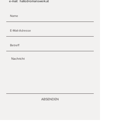
e-mail:
hallo@romanswerk.at
ABSENDEN
Information
Romanswerk
Zahlungsmethoden
Impressum