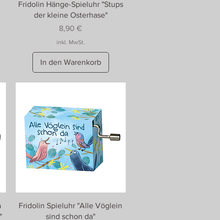
Fridolin Hänge-Spieluhr "Stups
der kleine Osterhase"
Preis
8,90 €
inkl. MwSt.
In den Warenkorb
a
Fridolin Spieluhr "Alle Vöglein
"
sind schon da"