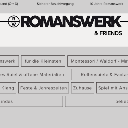
sand (Ö + D)
Sicherer Bezahlvorgang
10 Jahre Romanswerk
& FRIENDS
answerk
für die Kleinsten
Montessori / Waldorf - Mat
ies Spiel & offene Materialien
Rollenspiele & Fanta
 Klang
Feste & Jahreszeiten
Zuhause
Spiel mit An
Kindes
belie