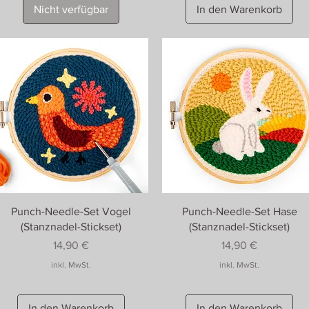
Nicht verfügbar
In den Warenkorb
Punch-Needle-Set Vogel
Punch-Needle-Set Hase
(Stanznadel-Stickset)
(Stanznadel-Stickset)
Preis
Preis
14,90 €
14,90 €
inkl. MwSt.
inkl. MwSt.
In den Warenkorb
In den Warenkorb