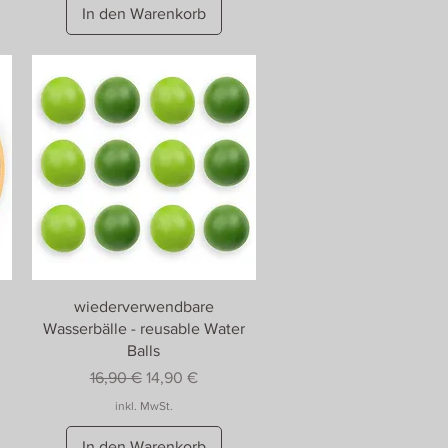
In den Warenkorb
wiederverwendbare
Wasserbälle - reusable Water
Balls
Standardpreis
Sale-Preis
16,90 €
14,90 €
inkl. MwSt.
In den Warenkorb