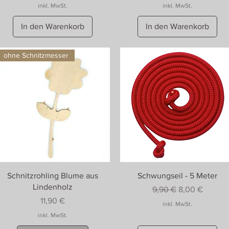
inkl. MwSt.
inkl. MwSt.
In den Warenkorb
In den Warenkorb
ohne Schnitzmesser
Schnitzrohling Blume aus
Schwungseil - 5 Meter
Lindenholz
Standardpreis
Sale-Preis
9,90 €
8,00 €
Preis
11,90 €
inkl. MwSt.
inkl. MwSt.