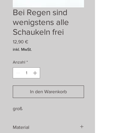
Bei Regen sind
wenigstens alle
Schaukeln frei
Preis
12,90 €
inkl. MwSt.
Anzahl
*
In den Warenkorb
groß
Material