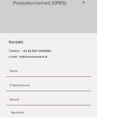
Produktsicherheit (GPRS):
Romanswerk
Roman Ulrich
Georgenberg 430
5431 Kuchl
Österreich
Kontakt:
Telefon:
+43 (0) 660 5566880
e-mail:
hallo@romanswerk.at