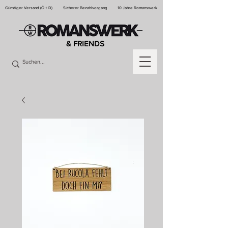
Günstiger Versand (Ö + D)
Sicherer Bezahlvorgang
10 Jahre Romanswerk
& FRIENDS