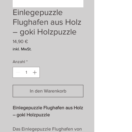
Einlegepuzzle
Flughafen aus Holz
– goki Holzpuzzle
Preis
14,90 €
inkl. MwSt.
Anzahl
*
In den Warenkorb
Einlegepuzzle Flughafen aus Holz
– goki Holzpuzzle
Das Einlegepuzzle Flughafen von