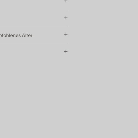
Forstwirtschaft, farbig lasiert
 Nins® Figuren mit austauschbaren
fohlenes Alter:
a