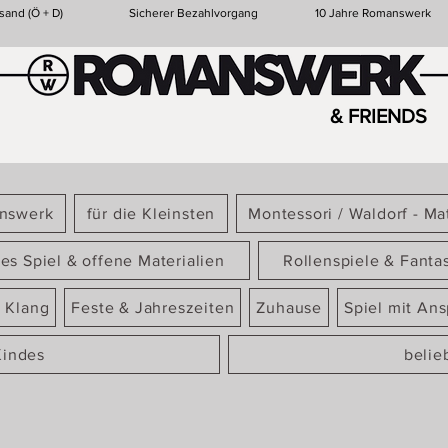
sand (Ö + D)
Sicherer Bezahlvorgang
10 Jahre Romanswerk
& FRIENDS
answerk
für die Kleinsten
Montessori / Waldorf - Mat
ies Spiel & offene Materialien
Rollenspiele & Fanta
 Klang
Feste & Jahreszeiten
Zuhause
Spiel mit An
Kindes
belie