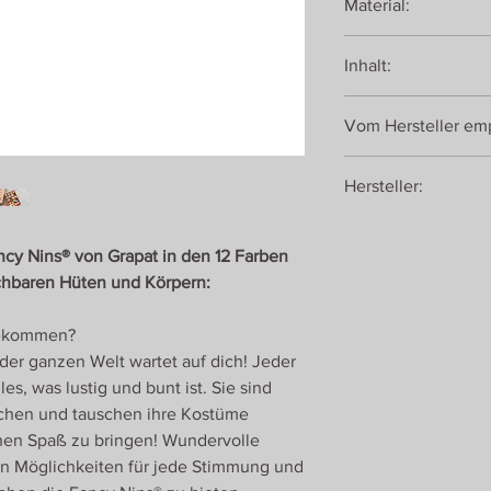
Material:
Holz aus nachhaltiger 
Inhalt:
12 handbemalte Fancy
Vom Hersteller emp
Hüten und Körpern
ab 1 Jahr
Hersteller:
JOGUINES GRAPAT
Colón, 75
cy Nins® von Grapat in den 12 Farben
17761 Cabanes-Giron
chbaren Hüten und Körpern:
Spanien
bekommen?
der ganzen Welt wartet auf dich! Jeder
es, was lustig und bunt ist. Sie sind
chen und tauschen ihre Kostüme
hen Spaß zu bringen! Wundervolle
n Möglichkeiten für jede Stimmung und