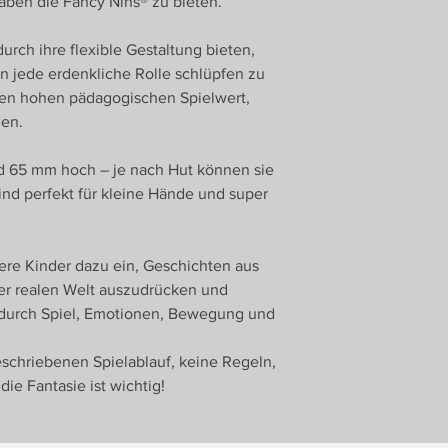
aben die Fancy Nins® zu bieten.
durch ihre flexible Gestaltung bieten,
in jede erdenkliche Rolle schlüpfen zu
 den hohen pädagogischen Spielwert,
gen.
nd 65 mm hoch – je nach Hut können sie
sind perfekt für kleine Hände und super
ere Kinder dazu ein, Geschichten aus
der realen Welt auszudrücken und
 durch Spiel, Emotionen, Bewegung und
eschriebenen Spielablauf, keine Regeln,
 die Fantasie ist wichtig!