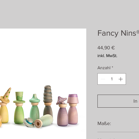
Fancy Nins
Preis
44,90 €
inkl. MwSt.
Anzahl
*
In
Maße:
Höhe ohne Hut: ca. 6