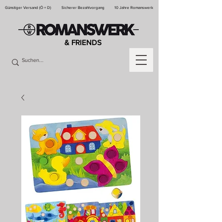
Günstiger Versand (Ö + D)
Sicherer Bezahlvorgang
10 Jahre Romanswerk
& FRIENDS