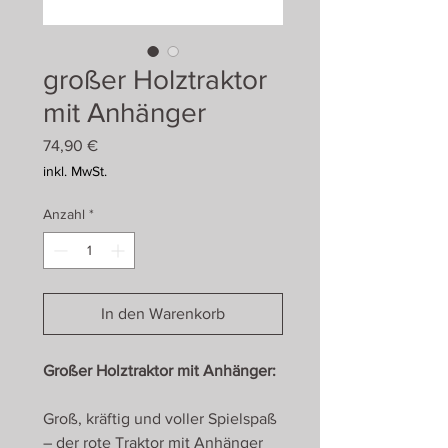
großer Holztraktor
mit Anhänger
Preis
74,90 €
inkl. MwSt.
Anzahl
*
In den Warenkorb
Großer Holztraktor mit Anhänger:
Groß, kräftig und voller Spielspaß
– der rote Traktor mit Anhänger