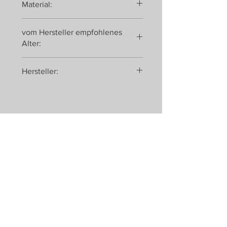
Material:
Holz
vom Hersteller empfohlenes
Alter:
ab 3 Jahren
Hersteller:
Gollnest & Kiesel GmbH & Co. KG
Hauptstraße 13 - 16
21514 Güster
Kontakt:
Telefon:
+43 (0) 660 5566880
e-mail:
hallo@romanswerk.at