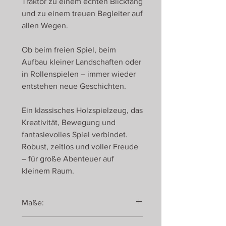
Traktor zu einem echten Blickfang
und zu einem treuen Begleiter auf
allen Wegen.
Ob beim freien Spiel, beim
Aufbau kleiner Landschaften oder
in Rollenspielen – immer wieder
entstehen neue Geschichten.
Ein klassisches Holzspielzeug, das
Kreativität, Bewegung und
fantasievolles Spiel verbindet.
Robust, zeitlos und voller Freude
– für große Abenteuer auf
kleinem Raum.
Maße:
52 x 14,5 x 14 cm,