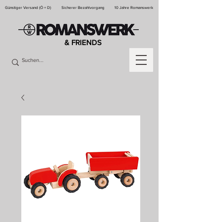
Günstiger Versand (Ö + D)
Sicherer Bezahlvorgang
10 Jahre Romanswerk
& FRIENDS