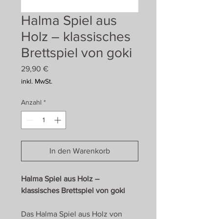
Halma Spiel aus
Holz – klassisches
Brettspiel von goki
Preis
29,90 €
inkl. MwSt.
Anzahl
*
In den Warenkorb
Halma Spiel aus Holz –
klassisches Brettspiel von goki
Das Halma Spiel aus Holz von