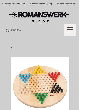
Günstiger Versand (Ö + D)
Sicherer Bezahlvorgang
10 Jahre Romanswerk
& FRIENDS