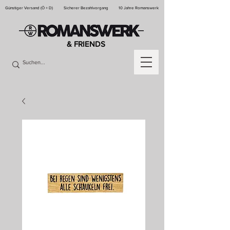
Günstiger Versand (Ö + D)
Sicherer Bezahlvorgang
10 Jahre Romanswerk
& FRIENDS