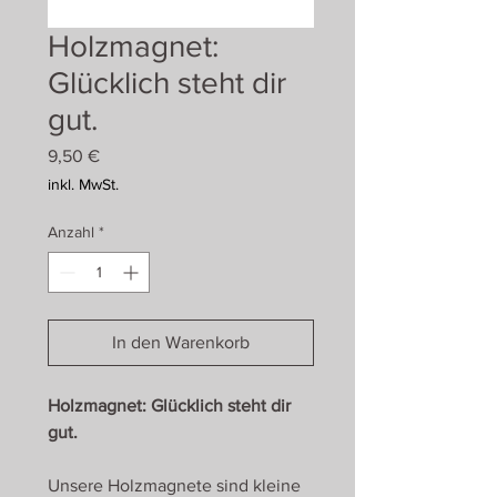
Holzmagnet:
Glücklich steht dir
gut.
Preis
9,50 €
inkl. MwSt.
Anzahl
*
In den Warenkorb
Holzmagnet: Glücklich steht dir
gut.
Unsere Holzmagnete sind kleine