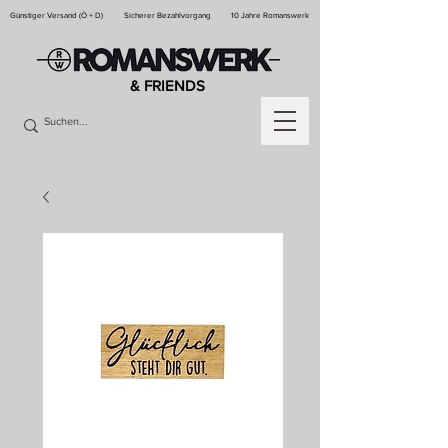
Günstiger Versand (Ö + D)
Sicherer Bezahlvorgang
10 Jahre Romanswerk
& FRIENDS