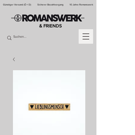
Günstiger Versand (Ö + D)
Sicherer Bezahlvorgang
10 Jahre Romanswerk
& FRIENDS