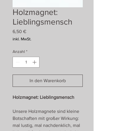
Holzmagnet:
Lieblingsmensch
Preis
6,50 €
inkl. MwSt.
Anzahl
*
In den Warenkorb
Holzmagnet: Lieblingsmensch
Unsere Holzmagnete sind kleine
Botschaften mit großer Wirkung:
mal lustig, mal nachdenklich, mal