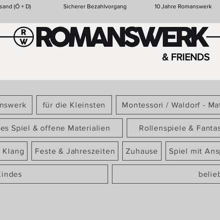
sand (Ö + D)
Sicherer Bezahlvorgang
10 Jahre Romanswerk
& FRIENDS
answerk
für die Kleinsten
Montessori / Waldorf - Mat
ies Spiel & offene Materialien
Rollenspiele & Fanta
 Klang
Feste & Jahreszeiten
Zuhause
Spiel mit An
Kindes
belie