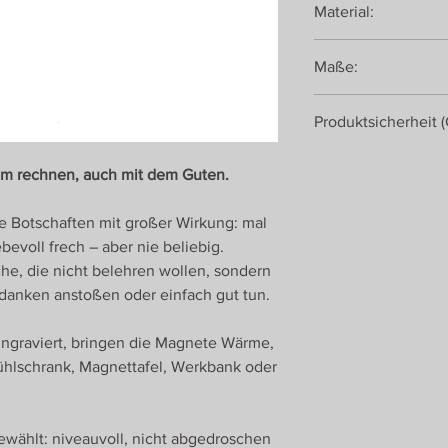
Material:
Eiche, geölt
Maße:
Neodym-Magnet
17,2 x 3,8 x 0,8 cm
Produktsicherheit 
Romanswerk
em rechnen, auch mit dem Guten.
Roman Ulrich
Georgenberg 430
e Botschaften mit großer Wirkung: mal
5431 Kuchl
Österreich
ebevoll frech – aber nie beliebig.
he, die nicht belehren wollen, sondern
danken anstoßen oder einfach gut tun.
 eingraviert, bringen die Magnete Wärme,
ühlschrank, Magnettafel, Werkbank oder
wählt: niveauvoll, nicht abgedroschen