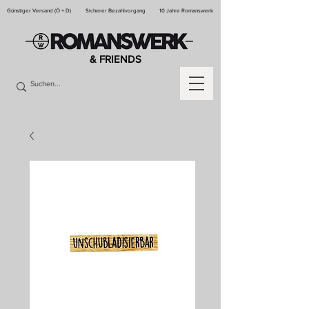
Günstiger Versand (Ö + D)
Sicherer Bezahlvorgang
10 Jahre Romanswerk
& FRIENDS