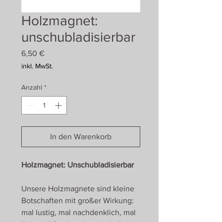
Holzmagnet:
unschubladisierbar
Preis
6,50 €
inkl. MwSt.
Anzahl
*
In den Warenkorb
Holzmagnet: Unschubladisierbar
Unsere Holzmagnete sind kleine
Botschaften mit großer Wirkung:
mal lustig, mal nachdenklich, mal