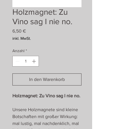
Holzmagnet: Zu
Vino sag I nie no.
Preis
6,50 €
inkl. MwSt.
Anzahl
*
In den Warenkorb
Holzmagnet: Zu Vino sag I nie no.
Unsere Holzmagnete sind kleine
Botschaften mit großer Wirkung:
mal lustig, mal nachdenklich, mal