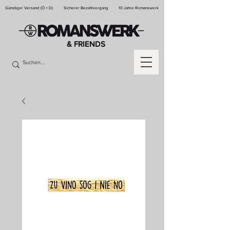
Günstiger Versand (Ö + D)
Sicherer Bezahlvorgang
10 Jahre Romanswerk
& FRIENDS