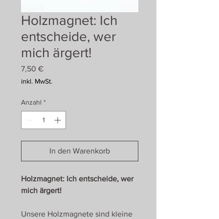
Holzmagnet: Ich
entscheide, wer
mich ärgert!
Preis
7,50 €
inkl. MwSt.
Anzahl
*
In den Warenkorb
Holzmagnet: Ich entscheide, wer
mich ärgert!
Unsere Holzmagnete sind kleine