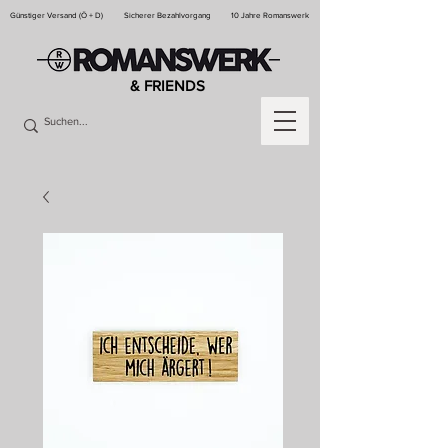
Günstiger Versand (Ö + D)
Sicherer Bezahlvorgang
10 Jahre Romanswerk
& FRIENDS