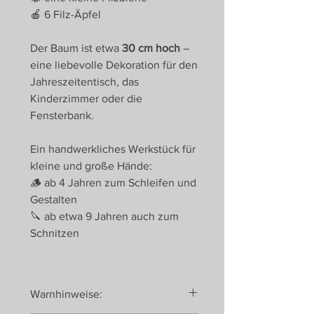
🍎 6 Filz-Äpfel
Der Baum ist etwa
30 cm hoch
–
eine liebevolle Dekoration für den
Jahreszeitentisch, das
Kinderzimmer oder die
Fensterbank.
Ein handwerkliches Werkstück für
kleine und große Hände:
🪵 ab 4 Jahren zum Schleifen und
Gestalten
🔪 ab etwa 9 Jahren auch zum
Schnitzen
Warnhinweise: