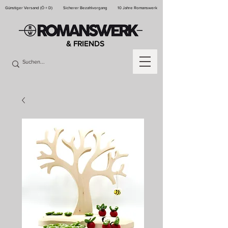
Günstiger Versand (Ö + D)
Sicherer Bezahlvorgang
10 Jahre Romanswerk
& FRIENDS