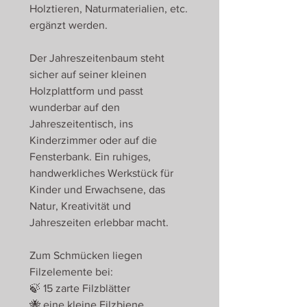
Holztieren, Naturmaterialien, etc.
ergänzt werden.
Der Jahreszeitenbaum steht
sicher auf seiner kleinen
Holzplattform und passt
wunderbar auf den
Jahreszeitentisch, ins
Kinderzimmer oder auf die
Fensterbank. Ein ruhiges,
handwerkliches Werkstück für
Kinder und Erwachsene, das
Natur, Kreativität und
Jahreszeiten erlebbar macht.
Zum Schmücken liegen
Filzelemente bei:
🍃 15 zarte Filzblätter
🐝 eine kleine Filzbiene