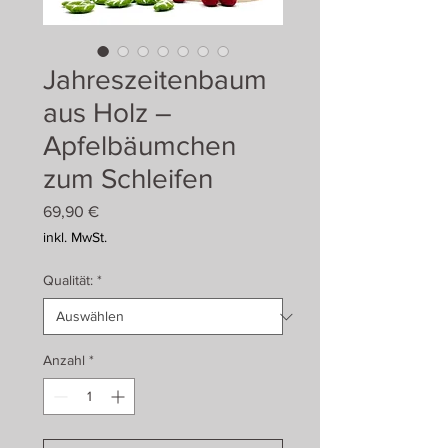
Jahreszeitenbaum
aus Holz –
Apfelbäumchen
zum Schleifen
Preis
69,90 €
inkl. MwSt.
Qualität:
*
Anzahl
*