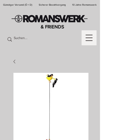
Günstiger Versand (Ö + D)
Sicherer Bezahlvorgang
10 Jahre Romanswerk
& FRIENDS