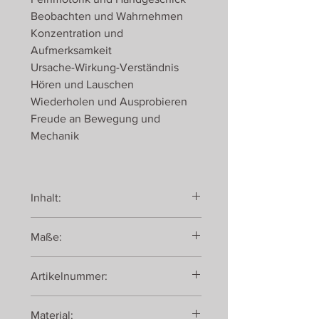
Beobachten und Wahrnehmen
Konzentration und
Aufmerksamkeit
Ursache-Wirkung-Verständnis
Hören und Lauschen
Wiederholen und Ausprobieren
Freude an Bewegung und
Mechanik
Inhalt:
1 Klopfspecht mit Nachwuchs von goki
Maße:
ca. 43 cm
Artikelnummer:
53931
Material: