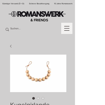
Günstiger Versand (Ö + D)
Sicherer Bezahlvorgang
10 Jahre Romanswerk
& FRIENDS
Kugelgirlande