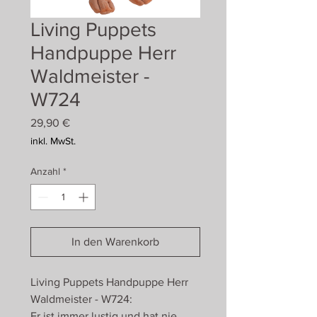
Living Puppets
Handpuppe Herr
Waldmeister -
W724
Preis
29,90 €
inkl. MwSt.
Anzahl
*
In den Warenkorb
Living Puppets Handpuppe Herr
Waldmeister - W724:
Er ist immer lustig und hat nie