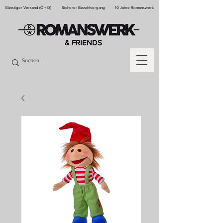
Günstiger Versand (Ö + D)
Sicherer Bezahlvorgang
10 Jahre Romanswerk
& FRIENDS