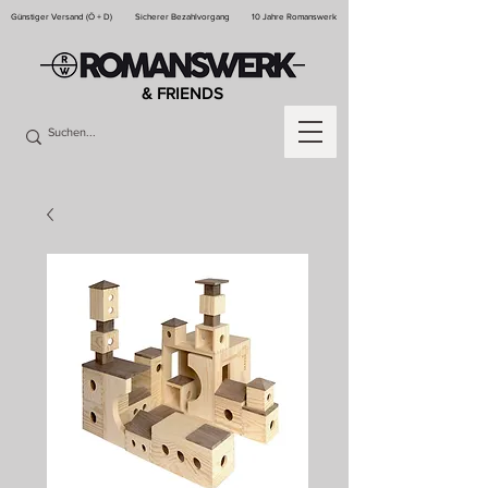
Günstiger Versand (Ö + D)
Sicherer Bezahlvorgang
10 Jahre Romanswerk
& FRIENDS