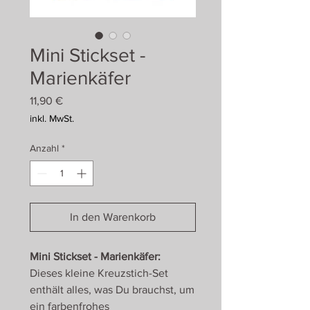
Mini Stickset -
Marienkäfer
Preis
11,90 €
inkl. MwSt.
Anzahl
*
In den Warenkorb
Mini Stickset - Marienkäfer:
Dieses kleine Kreuzstich-Set
enthält alles, was Du brauchst, um
ein farbenfrohes