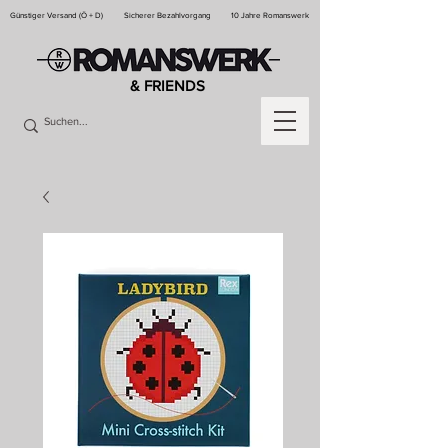
Günstiger Versand (Ö + D)
Sicherer Bezahlvorgang
10 Jahre Romanswerk
& FRIENDS