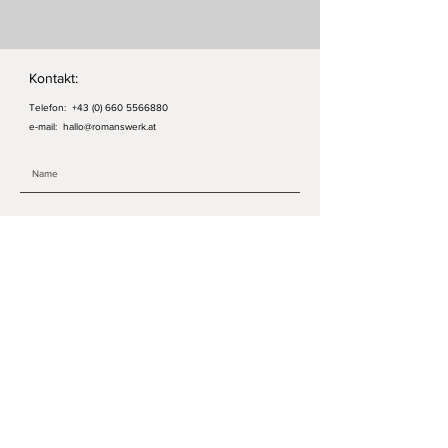
Unit 3-4 Allied Way
Nadel
London W3 0RL
Vier Längen Stickgarn in
Vereinigtes Königreich
verschiedenen Farben
Kontakt:
Leicht verständliches Stickmuster
Telefon:
+43 (0) 660 5566880
e-mail:
hallo@romanswerk.at
ABSENDEN