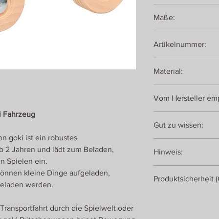
1 Pritschenwagen aus
Maße:
ca. 16 × 10 × 10 cm
Artikelnummer:
55836
Material:
Holz
Vom Hersteller emp
i Fahrzeug
ab 2 Jahren
Gut zu wissen:
n goki ist ein robustes
Der goki Pritschenwag
b 2 Jahren und lädt zum Beladen,
Hinweis:
Holzfahrzeugen, Bauk
en Spielen ein.
Baustellen-Spielwelt
Bitte Herstellerhinw
können kleine Dinge aufgeladen,
Ladefläche können K
Produktsicherheit 
Verpackung beachten
eladen werden.
transportieren.
Gollnest & Kiesel Gm
Hauptstraße 13 - 16
Transportfahrt durch die Spielwelt oder
21514 Güster, Deutsc