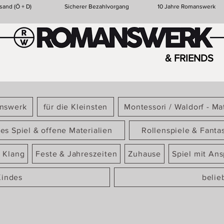
sand (Ö + D)
Sicherer Bezahlvorgang
10 Jahre Romanswerk
& FRIENDS
answerk
für die Kleinsten
Montessori / Waldorf - Mat
ies Spiel & offene Materialien
Rollenspiele & Fanta
 Klang
Feste & Jahreszeiten
Zuhause
Spiel mit An
Kindes
belie