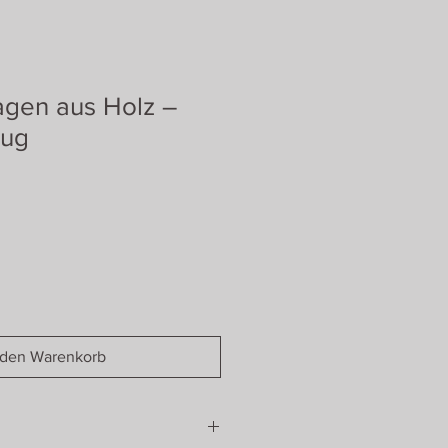
agen aus Holz –
eug
 den Warenkorb