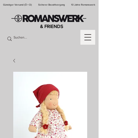
Günstiger Versand (Ö + D)
Sicherer Bezahlvorgang
10 Jahre Romanswerk
& FRIENDS