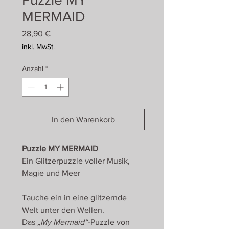
MERMAID
Preis
28,90 €
inkl. MwSt.
Anzahl
*
In den Warenkorb
Puzzle MY MERMAID
Ein Glitzerpuzzle voller Musik,
Magie und Meer
Tauche ein in eine glitzernde
Welt unter den Wellen.
Das
„My Mermaid“
-Puzzle von