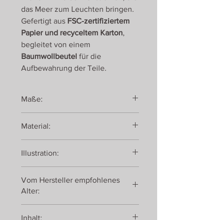
das Meer zum Leuchten bringen.
Gefertigt aus
FSC-zertifiziertem
Papier und recyceltem Karton
,
begleitet von einem
Baumwollbeutel
für die
Aufbewahrung der Teile.
Maße:
Box: 24 x 24 x 8 cm
Material:
FSC-Papier & Recyclingkarton
Illustration:
Sonja Wimmer
Vom Hersteller empfohlenes
Alter:
ab 6 Jahren
Inhalt: