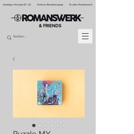
Günstiger Versand (Ö + D)
Sicherer Bezahlvorgang
10 Jahre Romanswerk
& FRIENDS
Puzzle MY