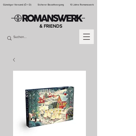
Günstiger Versand (Ö + D)
Sicherer Bezahlvorgang
10 Jahre Romanswerk
& FRIENDS