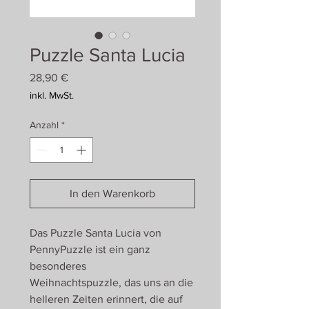
Puzzle Santa Lucia
Preis
28,90 €
inkl. MwSt.
Anzahl
*
In den Warenkorb
Das Puzzle Santa Lucia von
PennyPuzzle ist ein ganz
besonderes
Weihnachtspuzzle, das uns an die
helleren Zeiten erinnert, die auf