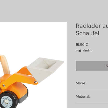
Radlader au
Schaufel
Preis
19,90 €
inkl. MwSt.
N
Maße:
ca. 21 x 7,5 x 10 cm
Material:
Holz