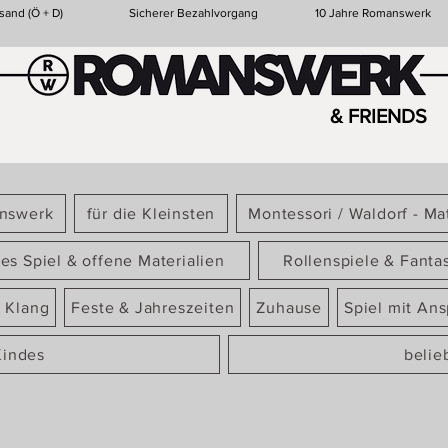
sand (Ö + D)
Sicherer Bezahlvorgang
10 Jahre Romanswerk
& FRIENDS
answerk
für die Kleinsten
Montessori / Waldorf - Mat
ies Spiel & offene Materialien
Rollenspiele & Fanta
 Klang
Feste & Jahreszeiten
Zuhause
Spiel mit An
Kindes
belie