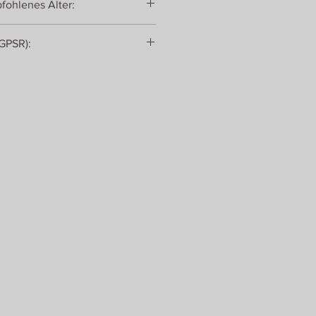
fohlenes Alter:
(GPSR):
für Produktsicherheit nach GPSR:
o. KG
st