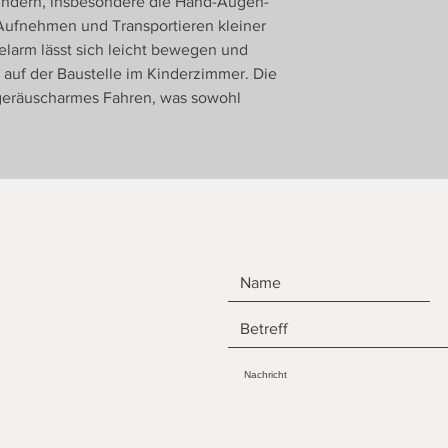
indern, insbesondere die Hand-Augen-
 Aufnehmen und Transportieren kleiner
larm lässt sich leicht bewegen und
 auf der Baustelle im Kinderzimmer. Die
geräuscharmes Fahren, was sowohl