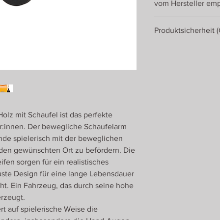
vom Hersteller emp
ab 2 Jahren
Produktsicherheit 
EU-Verantwortlicher 
small foot GmbH & C
Achimer Straße 5
D - 27755 Delmenhor
olz mit Schaufel ist das perfekte
er:innen. Der bewegliche Schaufelarm
nde spielerisch mit der beweglichen
den gewünschten Ort zu befördern. Die
en sorgen für ein realistisches
uste Design für eine lange Lebensdauer
eht. Ein Fahrzeug, das durch seine hohe
erzeugt.
rt auf spielerische Weise die