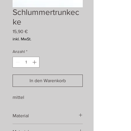
Schlummertrunkec
ke
Preis
15,90 €
inkl. MwSt.
Anzahl
*
In den Warenkorb
mittel
Material
Eiche geölt