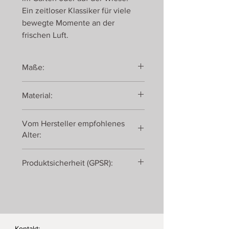
Ein zeitloser Klassiker für viele
bewegte Momente an der
frischen Luft.
Maße:
5 Meter lang
Material:
Textil
Vom Hersteller empfohlenes
Alter:
ab 4 Jahren
Produktsicherheit (GPSR):
Gollnest & Kiesel GmbH & Co. KG
Roseburger Straße 30
21514 Güster
Germany
Kontakt: