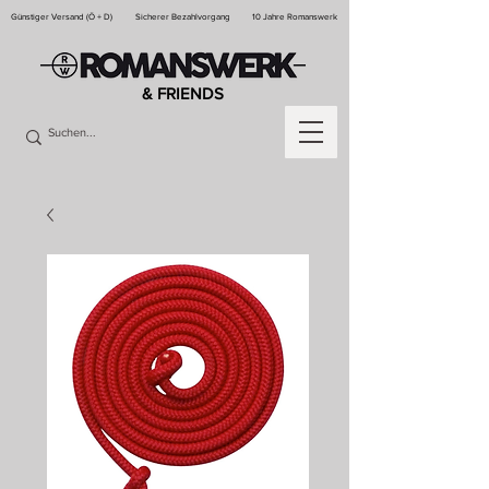
Günstiger Versand (Ö + D)
Sicherer Bezahlvorgang
10 Jahre Romanswerk
& FRIENDS