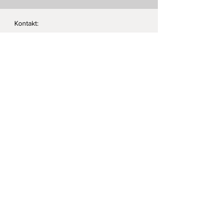
• Radierstäbchen
Deutschland
Kontakt:
Telefon:
+43 (0) 660 5566880
e-mail:
hallo@romanswerk.at
ABSENDEN