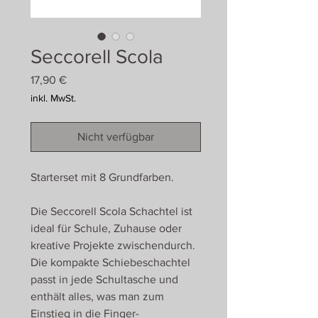
Seccorell Scola
Preis
17,90 €
inkl. MwSt.
Nicht verfügbar
Starterset mit 8 Grundfarben.
Die Seccorell Scola Schachtel ist
ideal für Schule, Zuhause oder
kreative Projekte zwischendurch.
Die kompakte Schiebeschachtel
passt in jede Schultasche und
enthält alles, was man zum
Einstieg in die Finger-