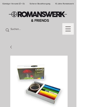
Günstiger Versand (Ö + D)
Sicherer Bezahlvorgang
10 Jahre Romanswerk
& FRIENDS