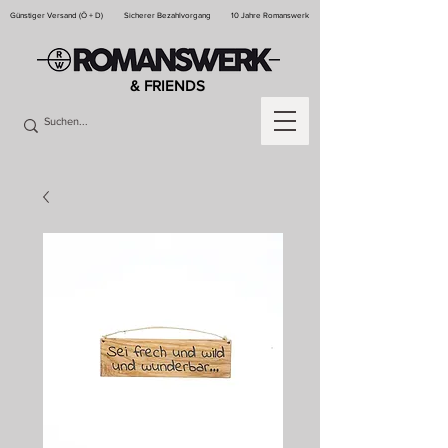
Günstiger Versand (Ö + D)
Sicherer Bezahlvorgang
10 Jahre Romanswerk
& FRIENDS