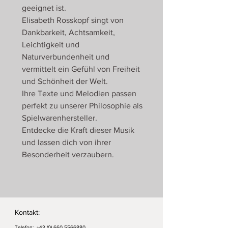
geeignet ist.
Elisabeth Rosskopf singt von
Dankbarkeit, Achtsamkeit,
Leichtigkeit und
Naturverbundenheit und
vermittelt ein Gefühl von Freiheit
und Schönheit der Welt.
Ihre Texte und Melodien passen
perfekt zu unserer Philosophie als
Spielwarenhersteller.
Entdecke die Kraft dieser Musik
und lassen dich von ihrer
Besonderheit verzaubern.
Kontakt:
Telefon:
+43 (0) 660 5566880