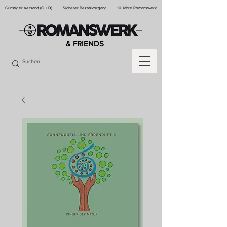
Günstiger Versand (Ö + D)
Sicherer Bezahlvorgang
10 Jahre Romanswerk
& FRIENDS