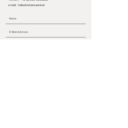
e-mail:
hallo@romanswerk.at
ABSENDEN
Information
Romanswerk