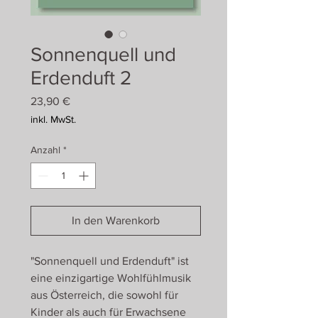
Sonnenquell und
Erdenduft 2
Preis
23,90 €
inkl. MwSt.
Anzahl
*
In den Warenkorb
"Sonnenquell und Erdenduft" ist
eine einzigartige Wohlfühlmusik
aus Österreich, die sowohl für
Kinder als auch für Erwachsene