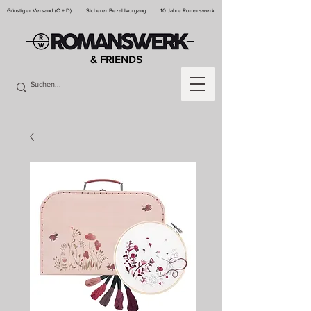
Günstiger Versand (Ö + D)
Sicherer Bezahlvorgang
10 Jahre Romanswerk
& FRIENDS