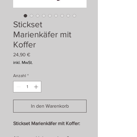
Stickset
Marienkäfer mit
Koffer
Preis
24,90 €
inkl. MwSt.
Anzahl
*
In den Warenkorb
Stickset Marienkäfer mit Koffer: