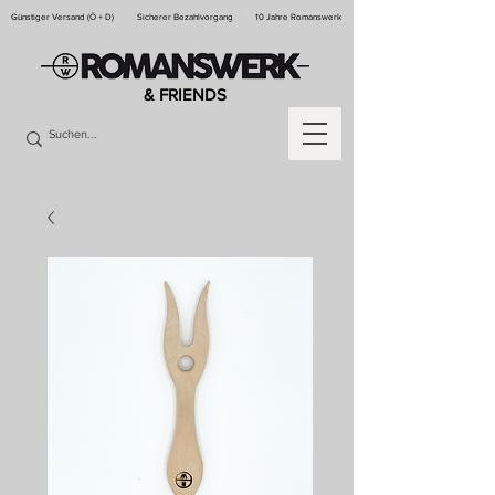
Günstiger Versand (Ö + D)
Sicherer Bezahlvorgang
10 Jahre Romanswerk
& FRIENDS