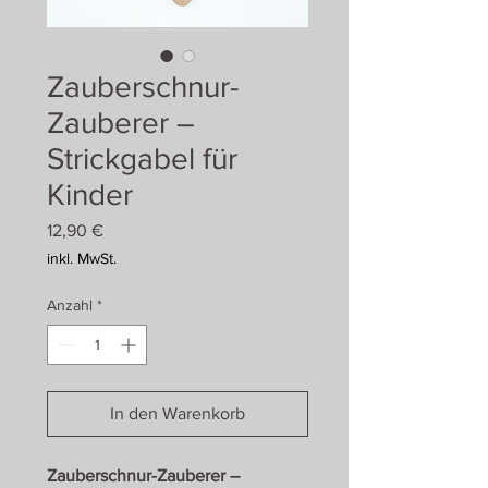
Zauberschnur-
Zauberer –
Strickgabel für
Kinder
Preis
12,90 €
inkl. MwSt.
Anzahl
*
In den Warenkorb
Zauberschnur-Zauberer –