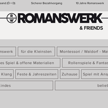
sand (Ö + D)
Sicherer Bezahlvorgang
10 Jahre Romanswerk
& FRIENDS
answerk
für die Kleinsten
Montessori / Waldorf - Mat
ies Spiel & offene Materialien
Rollenspiele & Fanta
 Klang
Feste & Jahreszeiten
Zuhause
Spiel mit An
Kindes
belie