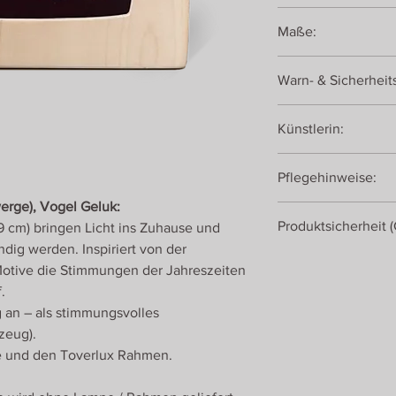
transluzentes Materia
Maße:
19 x 19 cm
Warn- & Sicherheit
Achtung! Dekorationsa
Künstlerin:
Linda Lammerts van 
Pflegehinweise:
werge), Vogel Geluk:
Bei Verschmutzungen
Produktsicherheit 
19 cm) bringen Licht ins Zuhause und
feuchten Tuch abwis
trockenen Tuch abrei
dig werden. Inspiriert von der
Toverlux
Motive die Stimmungen der Jahreszeiten
Energiestraat 28
.
1411AT Naarden
 an – als stimmungsvolles
Niederlande
zeug).
e und den Toverlux Rahmen.