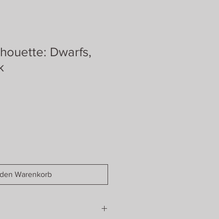
lhouette: Dwarfs,
k
 den Warenkorb