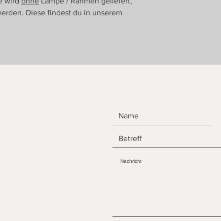
e wird
ohne
Lampe / Rahmen geliefert,
erden. Diese findest du in unserem