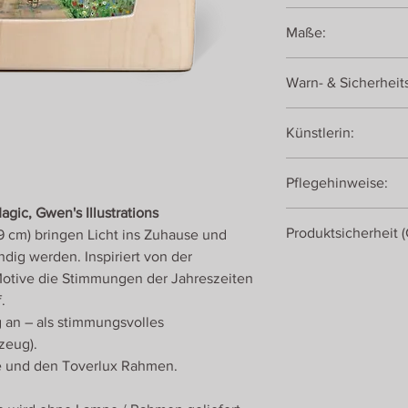
transluzentes Materia
Maße:
19 x 19 cm
Warn- & Sicherheit
Achtung! Dekorationsa
Künstlerin:
Gwen van Knippenbe
Pflegehinweise:
gic, Gwen's Illustrations
Bei Verschmutzungen
Produktsicherheit 
19 cm) bringen Licht ins Zuhause und
feuchten Tuch abwis
trockenen Tuch abrei
dig werden. Inspiriert von der
Toverlux
Motive die Stimmungen der Jahreszeiten
Energiestraat 28
.
1411AT Naarden
 an – als stimmungsvolles
Niederlande
zeug).
e und den Toverlux Rahmen.