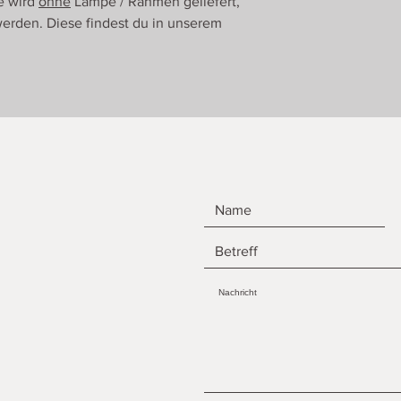
e wird
ohne
Lampe / Rahmen geliefert,
erden. Diese findest du in unserem