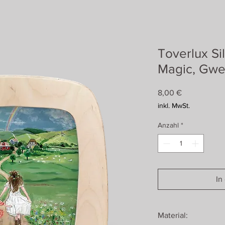
Toverlux Si
Magic, Gwen
Preis
8,00 €
inkl. MwSt.
Anzahl
*
In
Material: