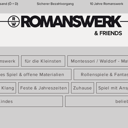
sand (Ö + D)
Sicherer Bezahlvorgang
10 Jahre Romanswerk
& FRIENDS
answerk
für die Kleinsten
Montessori / Waldorf - Mat
ies Spiel & offene Materialien
Rollenspiele & Fanta
 Klang
Feste & Jahreszeiten
Zuhause
Spiel mit An
Kindes
belie