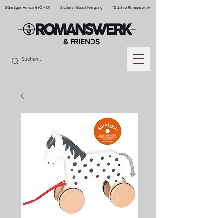
Günstiger Versand (Ö + D)
Sicherer Bezahlvorgang
10 Jahre Romanswerk
& FRIENDS