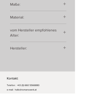
Maße:
15,5 x 5,5 x 15,5 cm
Material:
Holz
vom Hersteller empfohlenes
Alter:
ab 12 Monaten
Hersteller:
Gollnest & Kiesel GmbH & Co. KG
Hauptstraße 13 - 16
21514 Güster
Kontakt:
Telefon:
+43 (0) 660 5566880
e-mail:
hallo@romanswerk.at