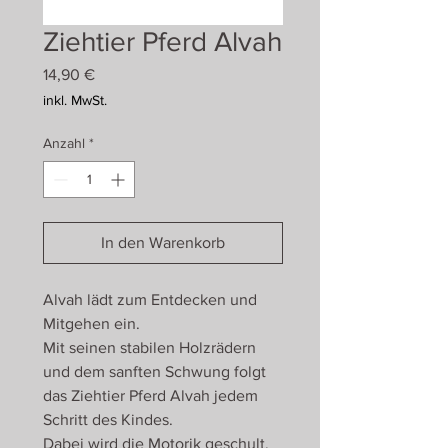
Ziehtier Pferd Alvah
Preis
14,90 €
inkl. MwSt.
Anzahl
*
In den Warenkorb
Alvah lädt zum Entdecken und
Mitgehen ein.
Mit seinen stabilen Holzrädern
und dem sanften Schwung folgt
das Ziehtier Pferd Alvah jedem
Schritt des Kindes.
Dabei wird die Motorik geschult,